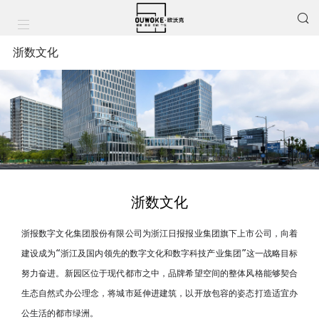
浙数文化
浙数文化
浙报数字文化集团股份有限公司为浙江日报报业集团旗下上市公司，向着
建设成为“浙江及国内领先的数字文化和数字科技产业集团”这一战略目标
努力奋进。新园区位于现代都市之中，品牌希望空间的整体风格能够契合
生态自然式办公理念，将城市延伸进建筑，以开放包容的姿态打造适宜办
公生活的都市绿洲。